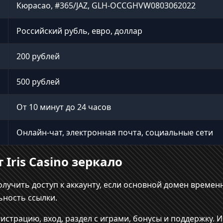
Кюрасао, #365/JAZ, GLH-OCCGHVW0803062022
Российский рубль, евро, доллар
200 рублей
500 рублей
От 10 минут до 24 часов
Онлайн-чат, электронная почта, социальные сети
Iris Casino зеркало
лучить доступ к аккаунту, если основной домен времен
ьность ссылки.
истрацию, вход, раздел с играми, бонусы и поддержку.