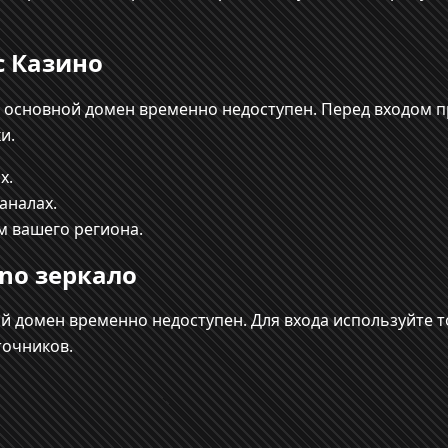
с Казино
 основной домен временно недоступен. Перед входом п
и.
х.
аналах.
м вашего региона.
ino зеркало
й домен временно недоступен. Для входа используйте т
точников.