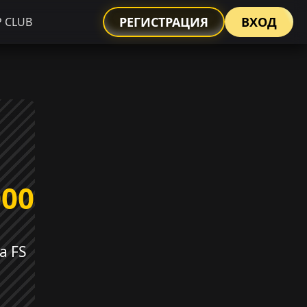
РЕГИСТРАЦИЯ
ВХОД
P CLUB
00
а FS