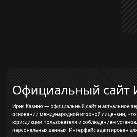
Официальный сайт Ир
Ирис Казино — официальный сайт и актуальное зе
основании международной игорной лицензии, что 
юрисдикции пользователя и соблюдением установ
персональных данных. Интерфейс адаптирован для